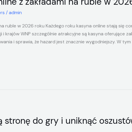
nline z zakładami na ruble w 202
ers
/
admin
na ruble w 2026 roku Każdego roku kasyna online stają się co
ncji i krajów WNP szczególnie atrakcyjne są kasyna oferujące z
ia i sprawia, że ​​hazard jest znacznie wygodniejszy. W tym 
 stronę do gry i uniknąć oszust