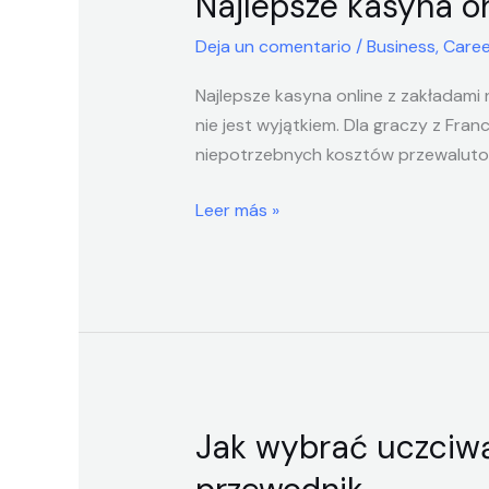
Najlepsze kasyna o
kasyna
Deja un comentario
/
Business, Care
online
z
Najlepsze kasyna online z zakładami 
zakładami
nie jest wyjątkiem. Dla graczy z Fra
na
niepotrzebnych kosztów przewalutowan
ruble
w
Leer más »
2026
roku
Jak wybrać uczciwą
Jak
wybrać