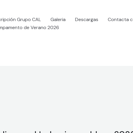
cripción Grupo CAL
Galeria
Descargas
Contacta c
mpamento de Verano 2026