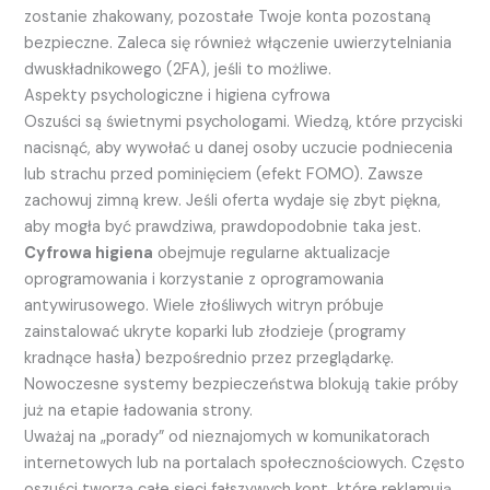
zostanie zhakowany, pozostałe Twoje konta pozostaną
bezpieczne. Zaleca się również włączenie uwierzytelniania
dwuskładnikowego (2FA), jeśli to możliwe.
Aspekty psychologiczne i higiena cyfrowa
Oszuści są świetnymi psychologami. Wiedzą, które przyciski
nacisnąć, aby wywołać u danej osoby uczucie podniecenia
lub strachu przed pominięciem (efekt FOMO). Zawsze
zachowuj zimną krew. Jeśli oferta wydaje się zbyt piękna,
aby mogła być prawdziwa, prawdopodobnie taka jest.
Cyfrowa higiena
obejmuje regularne aktualizacje
oprogramowania i korzystanie z oprogramowania
antywirusowego. Wiele złośliwych witryn próbuje
zainstalować ukryte koparki lub złodzieje (programy
kradnące hasła) bezpośrednio przez przeglądarkę.
Nowoczesne systemy bezpieczeństwa blokują takie próby
już na etapie ładowania strony.
Uważaj na „porady” od nieznajomych w komunikatorach
internetowych lub na portalach społecznościowych. Często
oszuści tworzą całe sieci fałszywych kont, które reklamują