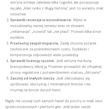
witryna istnieje zaledwie kilka tygodni, ale pozycjonuje
się jako „lider rynku z długą historią”, jest to wyraźny znak
oszustwa.
Sprawdź recenzje w wyszukiwarce.
Wpisz w
wyszukiwarkę nazwę serwisu wraz ze słowami
„reklamacja”, „rozwód” lub „nie płaci”. Przewiń kilka stron
wyników.
Przetestuj zespół wsparcia.
Zadaj złożone pytanie
techniczne za pośrednictwem czatu. Szybkość i
kompetencja odpowiedzi wiele powiedzą.
Sprawdź licencję ręcznie.
Jeśli witryna ma ikonę
licencjodawcy, kliknij ją. Powinien prowadzić do oficjalnej
strony regulatora z potwierdzeniem statusu „Aktywny”.
Zacznij od małych rzeczy.
Jeśli zdecydujesz się
spróbować, skorzystaj z minimalnych limitów i nie
trzymaj na koncie dużych kwot.
Nigdy nie używaj tych samych haseł do poczty e-mail, sieci
społecznościowych i platform gier. Jeśli jeden zasób