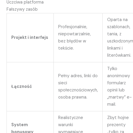
Uczciwa platforma
Fałszywy zasób
Oparta na
Profesjonalnie,
szablonach,
niepowtarzalnie,
tania, z
Projekt i interfejs
bez błędów w
uszkodzonym
tekście.
linkami i
literówkami.
Tylko
Pełny adres, linki do
anonimowy
sieci
formularz
Łączność
społecznościowych,
opinii lub
osoba prawna.
„martwy” e-
mail.
Realistyczne
Zbyt hojne
System
warunki
prezenty
bonusowy
wymagające
„tylko za