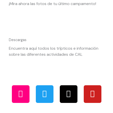
¡Mira ahora las fotos de tu último campamento!
Descargas
Encuentra aquí todos los trípticos e información
sobre las diferentes actividades de CAL
I
T
T
Y
n
w
i
o
s
i
k
u