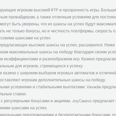
ирующее игрокам высокий RTP и прозрачность игры. Боль
нным провайдерам, а также отличным условиям для постоян
 могут быть уверены, что их шансы на успех будут максима
ь не только бонусы, но и честность платформы, скорость п
ысокими шансами на успех
 предлагающих высокие шансы на успех, расширился. Ниже 
окам максимальные шансы на победу благодаря своим усло
 коэффициентами и разнообразием игр. Казино предлагае
еальным для игроков, стремящихся к успеху.
е казино с широким выбором игровых автоматов и отлично
доставляют игрокам дополнительные шансы на победу.
ыми условиями и стабильными выплатами. Vavada предлага
льные ставки.
с регулярными бонусами и акциями. JoyCasino предлагает 
окими шансами на успех.
никальными предложениями и бездепозитными бонусами, 