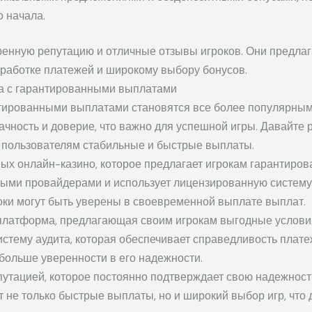
 начала.
еренную репутацию и отличные отзывы игроков. Они предла
бработке платежей и широкому выбору бонусов.
да с гарантированными выплатами
нтированными выплатами становятся все более популярным
чность и доверие, что важно для успешной игры. Давайте
м пользователям стабильные и быстрые выплаты.
ых онлайн-казино, которое предлагает игрокам гарантиро
нными провайдерами и использует лицензированную систему
оки могут быть уверены в своевременной выплате выплат.
платформа, предлагающая своим игрокам выгодные услови
истему аудита, которая обеспечивает справедливость платеж
больше уверенности в его надежности.
путацией, которое постоянно подтверждает свою надежнос
 не только быстрые выплаты, но и широкий выбор игр, что д