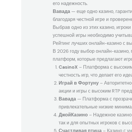
его надежность.
Вавада
— еще одно казино, гарант
благодаря честной игре и провере
Выбрав одно из этих казино, игроки
успешной игры необходимо учитыват
Рейтинг лучших онлайн-казино с в
В 2026 году выбор онлайн-казино,
платформ, которые предлагают игр
CasinoX
– Платформа с высокими
честность игр, что делает его ид
Играй в Фортуну
– Авторитетно
акции и игры с высоким RTP пре
Вавада
— Платформа с прозрачн
привлекательные низкие минима
ДжойКазино
– Надежное казино 
так и для опытных игроков с выс
Счастливая птица
– Казино с у