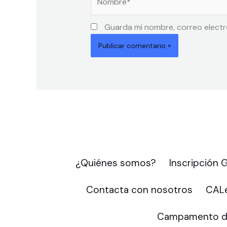
Guarda mi nombre, correo electr
¿Quiénes somos?
Inscripción
Contacta con nosotros
CALe
Campamento d