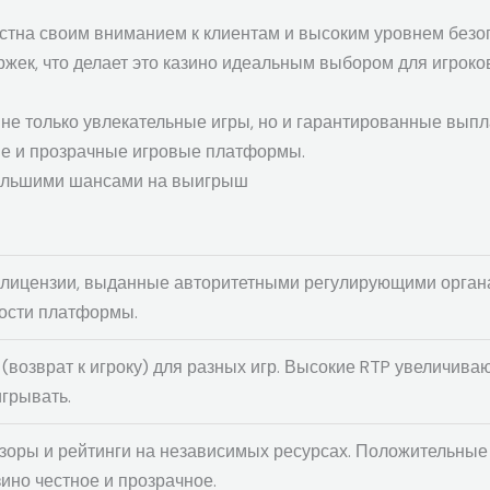
стна своим вниманием к клиентам и высоким уровнем безоп
жек, что делает это казино идеальным выбором для игроков
 не только увлекательные игры, но и гарантированные выпл
ые и прозрачные игровые платформы.
большими шансами на выигрыш
лицензии, выданные авторитетными регулирующими органам
ости платформы.
(возврат к игроку) для разных игр. Высокие RTP увеличив
грывать.
зоры и рейтинги на независимых ресурсах. Положительные
зино честное и прозрачное.