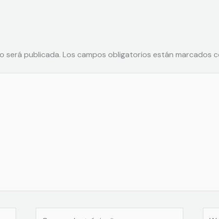
o será publicada.
Los campos obligatorios están marcados 
Correo
Web