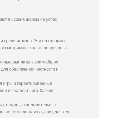
гают высокие шансы на успех
и среди игроков. Эти платформы
 рассмотрим несколько популярных
ванные выплаты в кратчайшие
 для обеспечения честности и
я игры и гарантированные
ей и честность игр. Казино
ть с помощью положительных
елает его одним из лучших для тех,