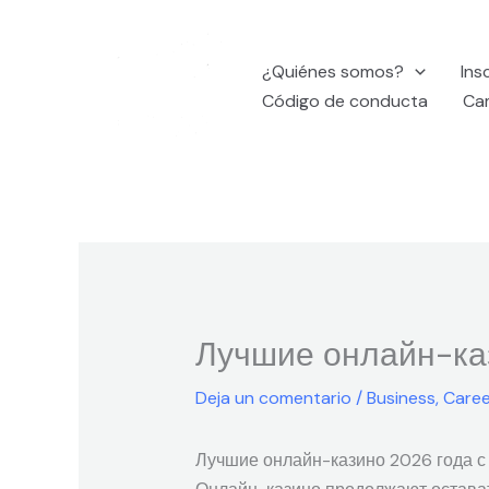
Ir
al
¿Quiénes somos?
Ins
contenido
Código de conducta
Ca
Лучшие онлайн-каз
Deja un comentario
/
Business, Care
Лучшие онлайн-казино 2026 года с