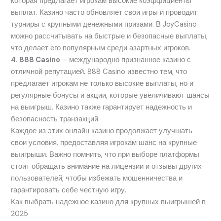
которая предлагает игрокам высокие коэффициенты
выплат. Казино часто обновляет свои игры и проводит
турниры с крупными денежными призами. В JoyCasino
можно рассчитывать на быстрые и безопасные выплаты,
что делает его популярным среди азартных игроков.
4. 888 Casino
– международно признанное казино с
отличной репутацией. 888 Casino известно тем, что
предлагает игрокам не только высокие выплаты, но и
регулярные бонусы и акции, которые увеличивают шансы
на выигрыш. Казино также гарантирует надежность и
безопасность транзакций.
Каждое из этих онлайн казино продолжает улучшать
свои условия, предоставляя игрокам шанс на крупные
выигрыши. Важно помнить, что при выборе платформы
стоит обращать внимание на лицензии и отзывы других
пользователей, чтобы избежать мошенничества и
гарантировать себе честную игру.
Как выбрать надежное казино для крупных выигрышей в
2025