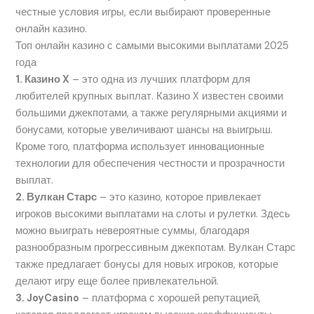
честные условия игры, если выбирают проверенные
онлайн казино.
Топ онлайн казино с самыми высокими выплатами 2025
года
1. Казино X
– это одна из лучших платформ для
любителей крупных выплат. Казино X известен своими
большими джекпотами, а также регулярными акциями и
бонусами, которые увеличивают шансы на выигрыш.
Кроме того, платформа использует инновационные
технологии для обеспечения честности и прозрачности
выплат.
2. Вулкан Старс
– это казино, которое привлекает
игроков высокими выплатами на слоты и рулетки. Здесь
можно выиграть невероятные суммы, благодаря
разнообразным прогрессивным джекпотам. Вулкан Старс
также предлагает бонусы для новых игроков, которые
делают игру еще более привлекательной.
3. JoyCasino
– платформа с хорошей репутацией,