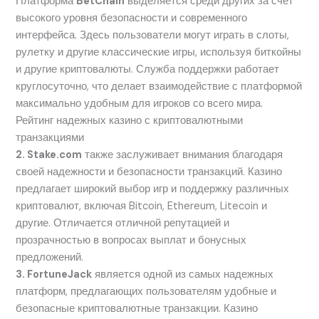
Платформа
BetChain
выделяется среди других за счет
высокого уровня безопасности и современного
интерфейса. Здесь пользователи могут играть в слоты,
рулетку и другие классические игры, используя биткойны
и другие криптовалюты. Служба поддержки работает
круглосуточно, что делает взаимодействие с платформой
максимально удобным для игроков со всего мира.
Рейтинг надежных казино с криптовалютными
транзакциями
2. Stake.com
также заслуживает внимания благодаря
своей надежности и безопасности транзакций. Казино
предлагает широкий выбор игр и поддержку различных
криптовалют, включая Bitcoin, Ethereum, Litecoin и
другие. Отличается отличной репутацией и
прозрачностью в вопросах выплат и бонусных
предложений.
3. FortuneJack
является одной из самых надежных
платформ, предлагающих пользователям удобные и
безопасные криптовалютные транзакции. Казино