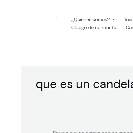
Ir
Buscar
al
por:
¿Quiénes somos?
Ins
contenido
Código de conducta
Ca
que es un candel
Parece que no hemos podido encont