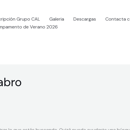
cripción Grupo CAL
Galeria
Descargas
Contacta c
mpamento de Verano 2026
abro
rar lo que estás buscando. Quizá pueda ayudarte una búsqu