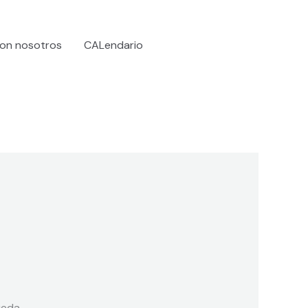
on nosotros
CALendario
eda.