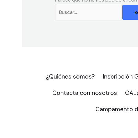
¿Quiénes somos?
Inscripción
Contacta con nosotros
CALe
Campamento d