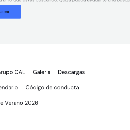
 Grupo CAL
Galeria
Descargas
ndario
Código de conducta
e Verano 2026