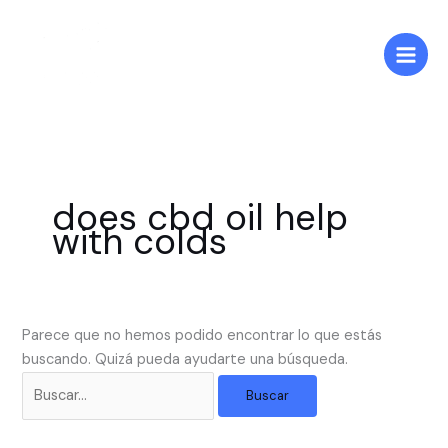
Ir
Buscar
al
por:
contenido
does cbd oil help
with colds
Parece que no hemos podido encontrar lo que estás
buscando. Quizá pueda ayudarte una búsqueda.