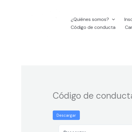
Ir
al
¿Quiénes somos?
Ins
contenido
Código de conducta
Ca
Código de conduct
Descargar