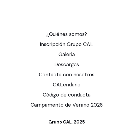
¿Quiénes somos?
Inscripción Grupo CAL
Galeria
Descargas
Contacta con nosotros
CALendario
Código de conducta
Campamento de Verano 2026
Grupo CAL, 2025