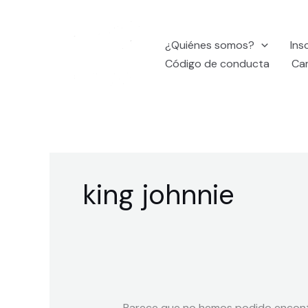
Ir
Buscar
al
por:
¿Quiénes somos?
Ins
contenido
Código de conducta
Ca
king johnnie
Parece que no hemos podido encont