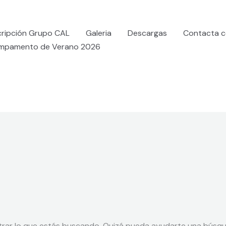
cripción Grupo CAL
Galeria
Descargas
Contacta c
mpamento de Verano 2026
rar lo que estás buscando. Quizá pueda ayudarte una búsqu