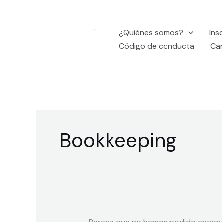
Ir
Buscar
al
por:
¿Quiénes somos?
Ins
contenido
Código de conducta
Ca
Bookkeeping
Parece que no hemos podido encont