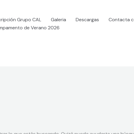
cripción Grupo CAL
Galeria
Descargas
Contacta c
mpamento de Verano 2026
rar lo que estás buscando. Quizá pueda ayudarte una búsqu